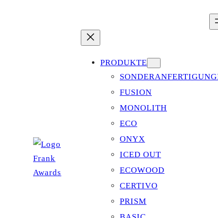
Zum
Inhalt
springen
PRODUKTE
SONDERANFERTIGUNG
FUSION
MONOLITH
ECO
ONYX
ICED OUT
ECOWOOD
CERTIVO
PRISM
BASIC