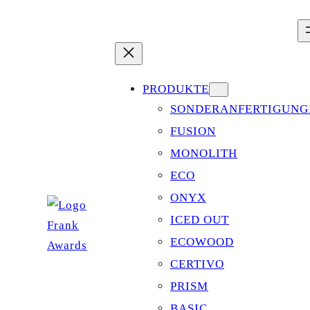
Zum
Inhalt
springen
PRODUKTE
SONDERANFERTIGUNG
FUSION
MONOLITH
ECO
ONYX
ICED OUT
ECOWOOD
CERTIVO
PRISM
BASIC