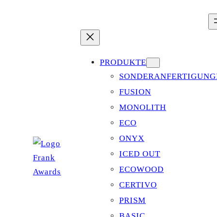
Zum
Inhalt
springen
PRODUKTE
SONDERANFERTIGUNG
FUSION
MONOLITH
ECO
ONYX
ICED OUT
ECOWOOD
CERTIVO
PRISM
BASIC