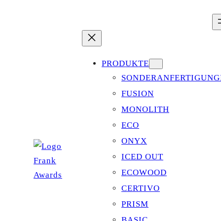
Zum
Inhalt
springen
PRODUKTE
SONDERANFERTIGUNG
FUSION
MONOLITH
ECO
ONYX
ICED OUT
ECOWOOD
CERTIVO
PRISM
BASIC