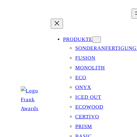
Zum
Inhalt
springen
PRODUKTE
SONDERANFERTIGUNG
FUSION
MONOLITH
ECO
ONYX
ICED OUT
ECOWOOD
CERTIVO
PRISM
BASIC