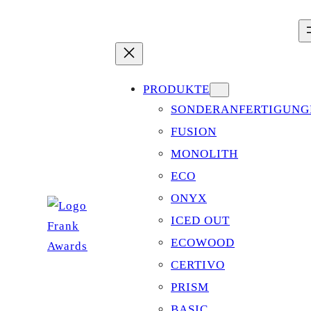
Zum
Inhalt
springen
PRODUKTE
SONDERANFERTIGUNG
FUSION
MONOLITH
ECO
ONYX
ICED OUT
ECOWOOD
CERTIVO
PRISM
BASIC