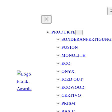
Zum
Inhalt
springen
PRODUKTE
SONDERANFERTIGUNG
FUSION
MONOLITH
ECO
ONYX
ICED OUT
ECOWOOD
CERTIVO
PRISM
BASIC