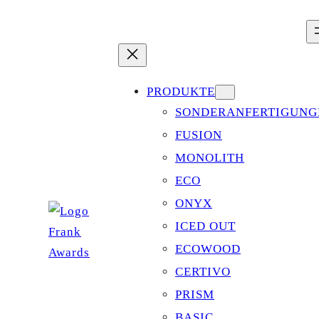
Zum
Inhalt
springen
PRODUKTE
SONDERANFERTIGUNG
FUSION
MONOLITH
ECO
ONYX
ICED OUT
ECOWOOD
CERTIVO
PRISM
BASIC