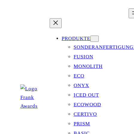
Zum
Inhalt
springen
PRODUKTE
SONDERANFERTIGUNG
FUSION
MONOLITH
ECO
ONYX
ICED OUT
ECOWOOD
CERTIVO
PRISM
BASIC