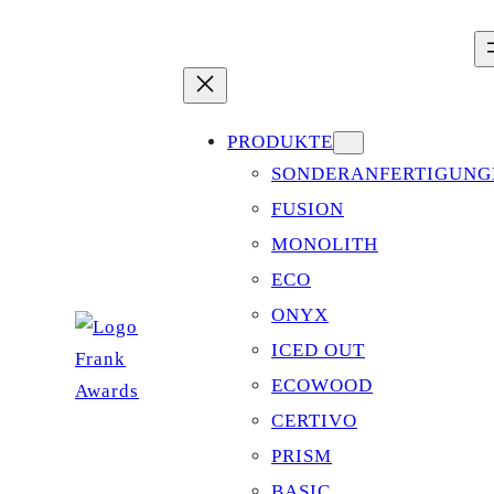
Zum
Inhalt
springen
PRODUKTE
SONDERANFERTIGUNG
FUSION
MONOLITH
ECO
ONYX
ICED OUT
ECOWOOD
CERTIVO
PRISM
BASIC