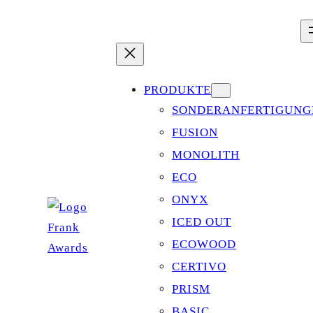
Zum
Inhalt
springen
PRODUKTE
SONDERANFERTIGUNG
FUSION
MONOLITH
ECO
ONYX
ICED OUT
ECOWOOD
CERTIVO
PRISM
BASIC