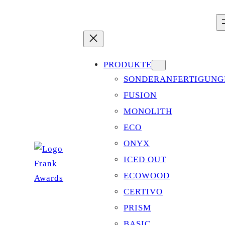
Zum
Inhalt
springen
PRODUKTE
SONDERANFERTIGUNG
FUSION
MONOLITH
ECO
ONYX
ICED OUT
ECOWOOD
CERTIVO
PRISM
BASIC