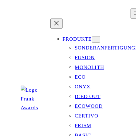
Zum
Inhalt
springen
PRODUKTE
SONDERANFERTIGUNG
FUSION
MONOLITH
ECO
ONYX
ICED OUT
ECOWOOD
CERTIVO
PRISM
BASIC