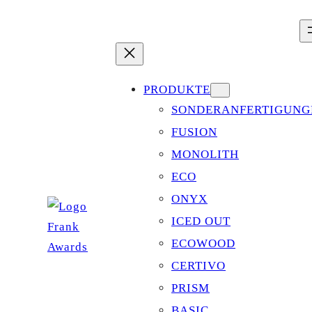
Zum
Inhalt
springen
PRODUKTE
SONDERANFERTIGUNG
FUSION
MONOLITH
ECO
ONYX
ICED OUT
ECOWOOD
CERTIVO
PRISM
BASIC