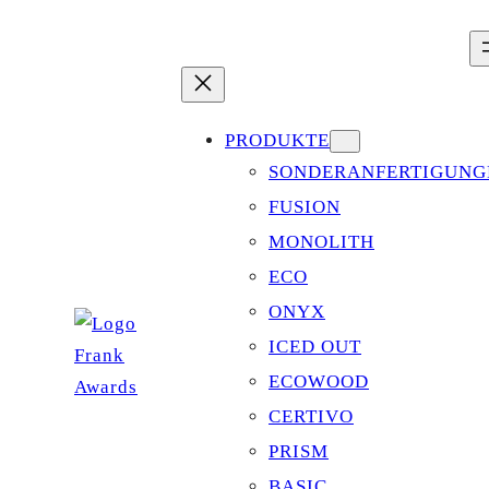
Zum
Inhalt
springen
PRODUKTE
SONDERANFERTIGUNG
FUSION
MONOLITH
ECO
ONYX
ICED OUT
ECOWOOD
CERTIVO
PRISM
BASIC