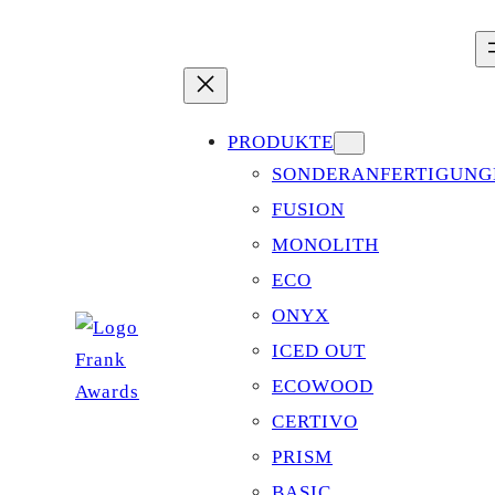
Zum
Inhalt
springen
PRODUKTE
SONDERANFERTIGUNG
FUSION
MONOLITH
ECO
ONYX
ICED OUT
ECOWOOD
CERTIVO
PRISM
BASIC