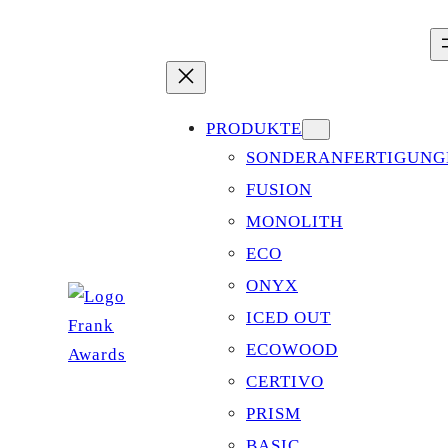
Zum
Inhalt
springen
PRODUKTE
SONDERANFERTIGUNG
FUSION
MONOLITH
ECO
ONYX
ICED OUT
ECOWOOD
CERTIVO
PRISM
BASIC