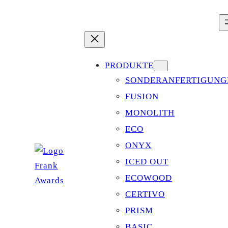
Zum
Inhalt
springen
PRODUKTE
SONDERANFERTIGUNG
FUSION
MONOLITH
ECO
ONYX
ICED OUT
ECOWOOD
CERTIVO
PRISM
BASIC