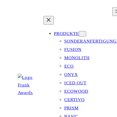
Zum
Inhalt
springen
PRODUKTE
SONDERANFERTIGUNG
FUSION
MONOLITH
ECO
ONYX
ICED OUT
ECOWOOD
CERTIVO
PRISM
BASIC