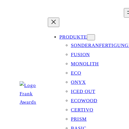
Zum
Inhalt
springen
PRODUKTE
SONDERANFERTIGUNG
FUSION
MONOLITH
ECO
ONYX
ICED OUT
ECOWOOD
CERTIVO
PRISM
BASIC