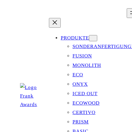
Zum
Inhalt
springen
PRODUKTE
SONDERANFERTIGUNG
FUSION
MONOLITH
ECO
ONYX
ICED OUT
ECOWOOD
CERTIVO
PRISM
BASIC