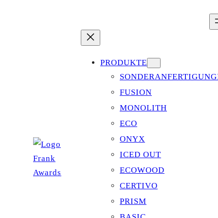
Zum
Inhalt
springen
PRODUKTE
SONDERANFERTIGUNG
FUSION
MONOLITH
ECO
ONYX
ICED OUT
ECOWOOD
CERTIVO
PRISM
BASIC