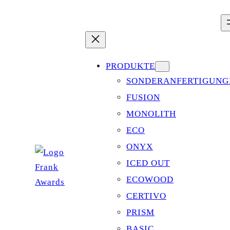
Zum
Inhalt
springen
PRODUKTE
SONDERANFERTIGUNG
FUSION
MONOLITH
ECO
ONYX
ICED OUT
ECOWOOD
CERTIVO
PRISM
BASIC