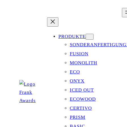
Zum
Inhalt
springen
PRODUKTE
SONDERANFERTIGUNG
FUSION
MONOLITH
ECO
ONYX
ICED OUT
ECOWOOD
CERTIVO
PRISM
BASIC