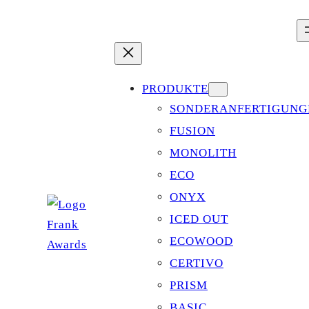
Zum
Inhalt
springen
PRODUKTE
SONDERANFERTIGUNG
FUSION
MONOLITH
ECO
ONYX
ICED OUT
ECOWOOD
CERTIVO
PRISM
BASIC