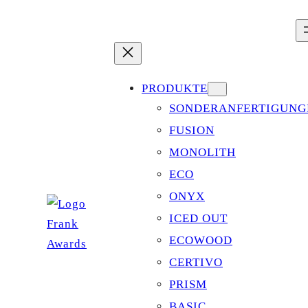
Zum
Inhalt
springen
PRODUKTE
SONDERANFERTIGUNG
FUSION
MONOLITH
ECO
ONYX
ICED OUT
ECOWOOD
CERTIVO
PRISM
BASIC