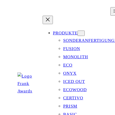
Zum
Inhalt
springen
PRODUKTE
SONDERANFERTIGUNG
FUSION
MONOLITH
ECO
ONYX
ICED OUT
ECOWOOD
CERTIVO
PRISM
BASIC