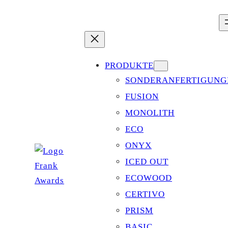
Zum
Inhalt
springen
PRODUKTE
SONDERANFERTIGUNG
FUSION
MONOLITH
ECO
ONYX
ICED OUT
ECOWOOD
CERTIVO
PRISM
BASIC