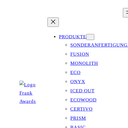
Zum
Inhalt
springen
PRODUKTE
SONDERANFERTIGUNG
FUSION
MONOLITH
ECO
ONYX
ICED OUT
ECOWOOD
CERTIVO
PRISM
BASIC