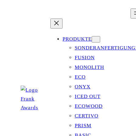
Zum
Inhalt
springen
PRODUKTE
SONDERANFERTIGUNG
FUSION
MONOLITH
ECO
ONYX
ICED OUT
ECOWOOD
CERTIVO
PRISM
BASIC