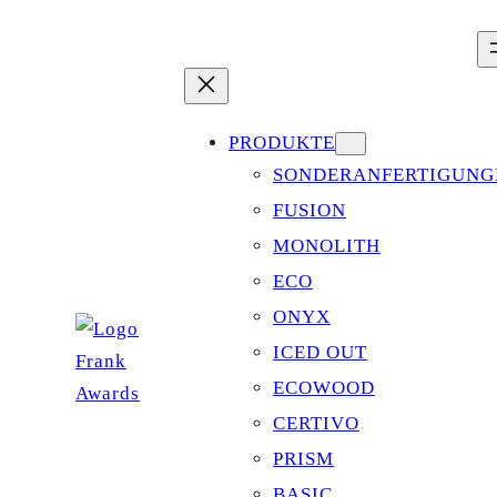
Zum
Inhalt
springen
PRODUKTE
SONDERANFERTIGUNG
FUSION
MONOLITH
ECO
ONYX
ICED OUT
ECOWOOD
CERTIVO
PRISM
BASIC